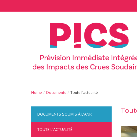
Aller au contenu principal
Home
Documents
Toute l'actualité
Toute
DOCUMENTS SOUMIS À L'ANR
TOUTE L'ACTUALITÉ