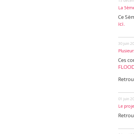
15 décem
La 5ème
Ce 5èm
ici.
30 juin 2
Plusieur
Ces co
FLOOD
Retrou
01 juin 2
Le proje
Retrou