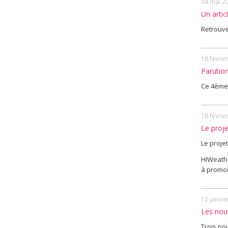
04 mai 2
Un artic
Retrouve
18 févrie
Parutio
Ce 4ème 
18 févrie
Le proj
Le proje
HIWeathe
à promou
12 janvie
Les nouv
Trois no