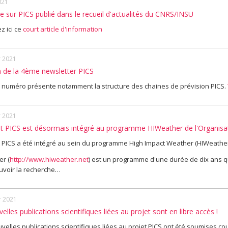
021
le sur PICS publié dans le recueil d'actualités du CNRS/INSU
z ici ce
court article d'information
r 2021
n de la 4ème newsletter PICS
numéro présente notamment la structure des chaines de prévision PICS.
r 2021
et PICS est désormais intégré au programme HIWeather de l'Organis
t PICS a été intégré au sein du programme High Impact Weather (HIWeather
r (
http://www.hiweather.net
) est un programme d'une durée de dix ans qu
voir la recherche…
r 2021
elles publications scientifiques liées au projet sont en libre accès !
uvelles publications scientifiques liées au projet PICS ont été soumises co