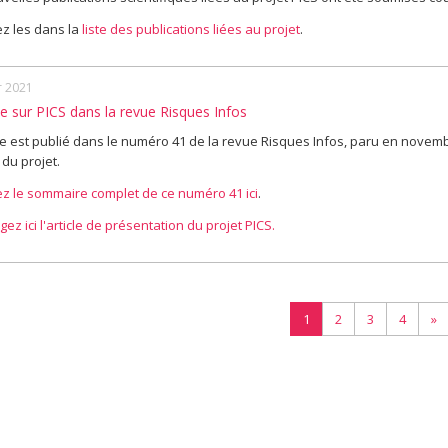
z les dans la
liste des publications liées au projet
.
r 2021
le sur PICS dans la revue Risques Infos
cle est publié dans le numéro 41 de la revue Risques Infos, paru en novembr
 du projet.
z le sommaire complet de ce numéro 41 ici
.
ez ici l'article de présentation du projet PICS.
1
2
3
4
»