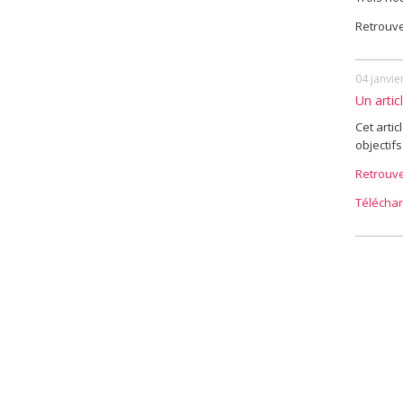
Retrouve
04 janvie
Un artic
Cet arti
objectifs
Retrouve
Télécharg