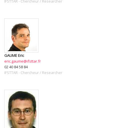
IFSTTAR
-
Chercheur / Researcher
GAUME
Eric
eric.gaume@ifsttar.fr
02 40 84 58 84
IFSTTAR
-
Chercheur / Researcher