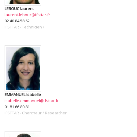
LEBOUC
laurent
laurent.lebouc@ifsttar.fr
02 40 84 58 62
IFSTTAR
-
Technicien /
EMMANUEL
Isabelle
isabelle.emmanuel@ifsttar.fr
01 81 66 80 81
IFSTTAR
-
Chercheur / Researcher