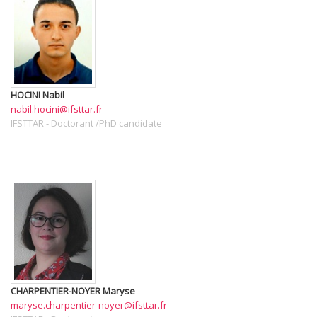
HOCINI
Nabil
nabil.hocini@ifsttar.fr
IFSTTAR
-
Doctorant /PhD candidate
CHARPENTIER-NOYER
Maryse
maryse.charpentier-noyer@ifsttar.fr