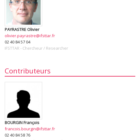
PAYRASTRE
Olivier
olivier.payrastre@ifsttar.fr
02 40 84 57 04
IFSTTAR
-
Chercheur / Researcher
Contributeurs
BOURGIN
François
francois.bourgin@ifsttar.fr
02 40 84 58 76